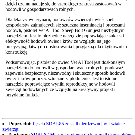
dzięki czemu nadaje się do szerokiego zakresu zastosowań w
hodowli w gospodarstwach rolnych.
Dla lekarzy weterynarii, hodowców zwierząt i właścicieli
gospodarstw zajmujących się sztuczną inseminacją i procesami
hodowli, pistolet Vet AI Tool Sheep Bolt Gun jest niezbędnym
narzędziem. Jest to niezbędne narzędzie poprawiające sukces i
efektywność hodowli owiec i krów ze względu na jego
precyzyjną, łatwą do dostosowania i przyjazną dla użytkownika
konstrukcję.
Podsumowując, pistolet do owiec Vet AI Tool jest doskonałym
narzędziem do hodowli w gospodarstwach rolnych, ponieważ
zapewnia bezpieczny, niezawodny i skuteczny sposób hodowli
owiec i krów poprzez sztuczne zapłodnienie. Jest to istotne
narzędzie poprawiające wyniki reprodukcyjne w hodowli
zwierząt hodowlanych ze względu na kreatywny projekt i
przydatne funkcje.
Poprzedni:
Pęseta SDAL85 ze stali nierdzewnej w kształcie
zwierząt
Następny:
SDAL87 Mikser korytowy do karmy dla kurczaków