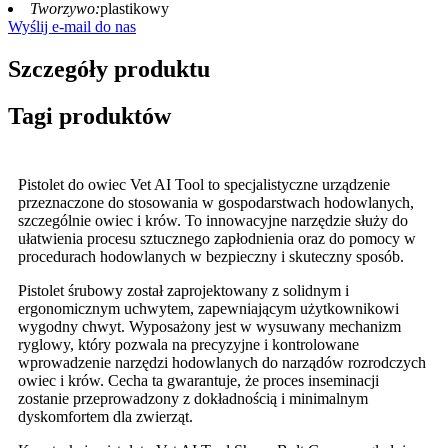
Tworzywo:
plastikowy
Wyślij e-mail do nas
Szczegóły produktu
Tagi produktów
Pistolet do owiec Vet AI Tool to specjalistyczne urządzenie
przeznaczone do stosowania w gospodarstwach hodowlanych,
szczególnie owiec i krów. To innowacyjne narzędzie służy do
ułatwienia procesu sztucznego zapłodnienia oraz do pomocy w
procedurach hodowlanych w bezpieczny i skuteczny sposób.
Pistolet śrubowy został zaprojektowany z solidnym i
ergonomicznym uchwytem, ​​zapewniającym użytkownikowi
wygodny chwyt. Wyposażony jest w wysuwany mechanizm
ryglowy, który pozwala na precyzyjne i kontrolowane
wprowadzenie narzędzi hodowlanych do narządów rozrodczych
owiec i krów. Cecha ta gwarantuje, że proces inseminacji
zostanie przeprowadzony z dokładnością i minimalnym
dyskomfortem dla zwierząt.