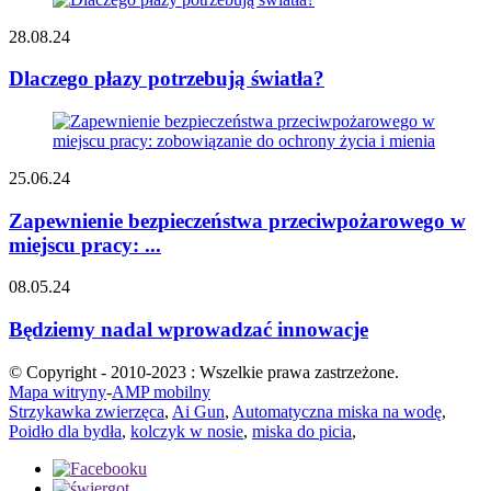
28.08.24
Dlaczego płazy potrzebują światła?
25.06.24
Zapewnienie bezpieczeństwa przeciwpożarowego w
miejscu pracy: ...
08.05.24
Będziemy nadal wprowadzać innowacje
© Copyright - 2010-2023 : Wszelkie prawa zastrzeżone.
Mapa witryny
-
AMP mobilny
Strzykawka zwierzęca
,
Ai Gun
,
Automatyczna miska na wodę
,
Poidło dla bydła
,
kolczyk w nosie
,
miska do picia
,