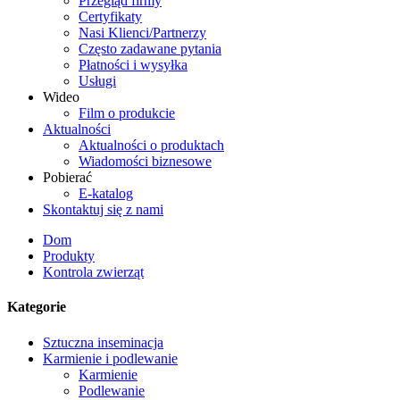
Przegląd firmy
Certyfikaty
Nasi Klienci/Partnerzy
Często zadawane pytania
Płatności i wysyłka
Usługi
Wideo
Film o produkcie
Aktualności
Aktualności o produktach
Wiadomości biznesowe
Pobierać
E-katalog
Skontaktuj się z nami
Dom
Produkty
Kontrola zwierząt
Kategorie
Sztuczna inseminacja
Karmienie i podlewanie
Karmienie
Podlewanie