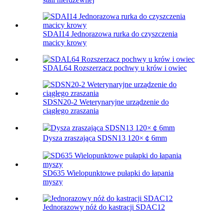
SDAI14 Jednorazowa rurka do czyszczenia
macicy krowy
SDAL64 Rozszerzacz pochwy u krów i owiec
SDSN20-2 Weterynaryjne urządzenie do
ciągłego zraszania
Dysza zraszająca SDSN13 120×￠6mm
SD635 Wielopunktowe pułapki do łapania
myszy
Jednorazowy nóż do kastracji SDAC12